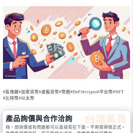
#區塊鏈
#加密貨幣
#虛擬貨幣
#幣圈
#DeFi
#crypto
#平台幣
#NFT
#比特幣
#以太幣
產品詢價與合作洽詢
嗨，想詢價或有問題都可以直接寫在下面，不用寫得很正式，