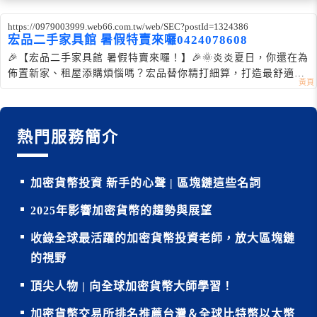
https://0979003999.web66.com.tw/web/SEC?postId=1324386
宏品二手家具館 暑假特賣來囉0424078608
🎉【宏品二手家具館 暑假特賣來囉！】🎉🌞炎炎夏日，你還在為
佈置新家、租屋添購煩惱嗎？宏品替你精打細算，打造最舒適的
生活空間
熱門服務簡介
加密貨幣投資 新手的心聲 | 區塊鏈這些名詞
2025年影響加密貨幣的趨勢與展望
收錄全球最活躍的加密貨幣投資老師，放大區塊鏈
的視野
頂尖人物 | 向全球加密貨幣大師學習！
加密貨幣交易所排名推薦台灣＆全球比特幣以太幣