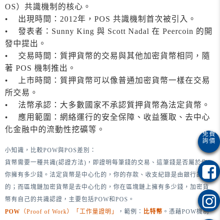
OS）共識機制的核心。
• 出現時間：2012年，POS 共識機制首次被引入。
• 發表者：Sunny King 與 Scott Nadal 在 Peercoin 的開
發中提出。
• 交易時間：質押貨幣的交易與其他加密貨幣相同，隨
著 POS 機制推出。
• 上市時間：質押貨幣可以像普通加密貨幣一樣在交易
所交易。
• 法幣承認：大多數國家不承認質押貨幣為法定貨幣。
• 應用範圍：網絡運行的安全保障、收益獲取、去中心
化金融中的流動性挖礦等。
小知識，比較POW與POS差別：
貨幣需要一種共識(認證方法)，即證明每筆錢的交易、這筆錢是否屬於你、
你擁有多少錢。法定貨幣是中心化的，你的存款、收支紀錄是由銀行認證
的；而區塊鏈加密貨幣是去中心化的，你在區塊鏈上擁有多少錢，加密貨
幣有自己的共識認證，主要包括POW和POS。
POW
（Proof of Work）「工作量證明」
，範例：
比特幣
。憑藉POW機制