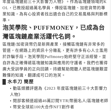
年度區塊鏈前三十大影響力人物》。作為區塊鏈領域的K
OL，已教授超過萬名學員，傳授區塊鏈、加密貨幣的專
業知識，為有心投資者找出適合自己的交易風格與判斷標
準。
泡芙學院、PUFFMONEY，已成為台
灣區塊鏈產業活躍代名詞。
區塊鏈/加密貨幣仍是新興產業，接觸區塊鏈有非常多的
管道，在網路上的資訊十分雜亂，更有許多有心人士濫用
於詐騙手段。泡芙學院Puffmoney始終堅守正派經營，並
自許為正確傳遞區塊鏈知識與應用的守護者。我們也獲得
廣大受訓學員的正向回饋，持續幫助閱聽人把區塊鏈艱澀
難懂的知識，翻譯成可口的泡芙。
█
水丰刀
簡歷
• 動區媒體評選為《2023 年度區塊鏈前三十大影響力
人物》
• 閱部客頻道超過46萬訂閱YTR|幣圈名人|區塊鏈老師
• 幣安全球前100大合作NFT創作者