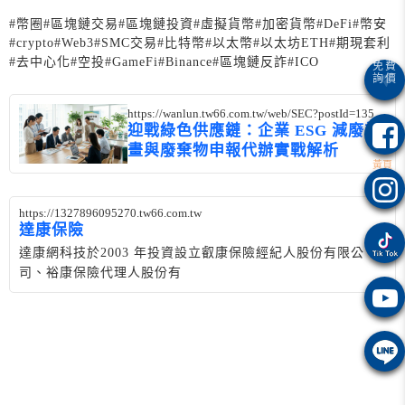
#幣圈
#區塊鏈交易
#區塊鏈投資
#虛擬貨幣
#加密貨幣
#DeFi
#幣安
#crypto
#Web3
#SMC交易
#比特幣
#以太幣
#以太坊ETH
#期現套利
#去中心化
#空投
#GameFi
#Binance
#區塊鏈反詐
#ICO
https://wanlun.tw66.com.tw/web/SEC?postId=1354
293
迎戰綠色供應鏈：企業 ESG 減廢計
畫與廢棄物申報代辦實戰解析
https://1327896095270.tw66.com.tw
達康保險
達康網科技於2003 年投資設立叡康保險經紀人股份有限公
司、裕康保險代理人股份有